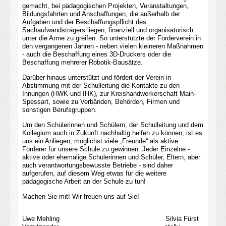
gemacht,
bei
pädagogische
n
Projekte
n
, Veranstaltungen,
Bildungsfahrten und Anschaffungen, die außerhalb der
Aufgaben und der Beschaffungspflicht des
Sachaufwandsträgers liegen, finanziell und
organisatorisch
unter die Arme
zu
greifen
.
So unterstützte der Förderverein in
den vergangenen Jahren - neben vielen kleineren Maßnahmen
- auch die Beschaffung eines 3D-Druckers oder die
Beschaffung mehrerer Robotik-Bausätze.
Darüber hinaus unterstützt
und fördert der Verein in
Abstimmung mit der Schulleitung die Kontakte zu den
Innungen (HWK und IHK), zur Kreishandwerkerschaft Main-
Spessart, sowie zu Verbänden, Behörden, Firmen und
sonstigen Berufsgruppen.
Um den Schülerinnen und Schülern, der Schulleitung und dem
Kollegium auch in Zukunft nachhaltig
helfen
zu können, ist es
uns ein Anliegen, möglichst viele „Freunde“ als aktive
Förderer für
unsere
Schule zu gewinnen. Jeder Einzelne -
aktive oder ehemalige Schülerinnen und Schüler, Eltern, aber
auch verantwortungsbewusste Betriebe - sind daher
aufgerufen, auf diesem Weg etwas für die weitere
pädagogische Arbeit an der Schule zu tun!
Machen Sie mit! Wir freuen uns auf Sie!
Uwe Mehling
Silvia Fürst